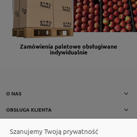
Zamówienia paletowe obsługiwane
indywidualnie
O NAS
OBSŁUGA KLIENTA
POMOC
Szanujemy Twoją prywatność