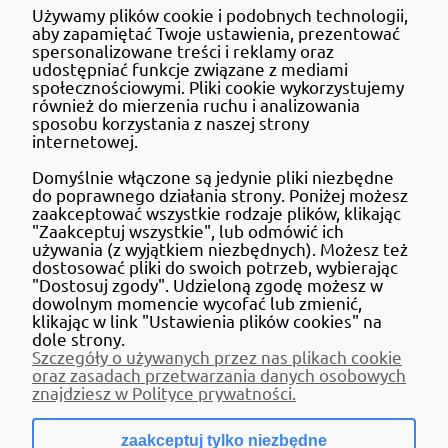
Używamy plików cookie i podobnych technologii,
MOJE KONTO
aby zapamiętać Twoje ustawienia, prezentować
spersonalizowane treści i reklamy oraz
udostępniać funkcje związane z mediami
społecznościowymi. Pliki cookie wykorzystujemy
również do mierzenia ruchu i analizowania
sposobu korzystania z naszej strony
DBAJ O ŚRODOWISKO MYŚL
internetowej.
RECYKLING
Domyślnie włączone są jedynie pliki niezbędne
do poprawnego działania strony. Poniżej możesz
zaakceptować wszystkie rodzaje plików, klikając
"Zaakceptuj wszystkie", lub odmówić ich
używania (z wyjątkiem niezbędnych). Możesz też
dostosować pliki do swoich potrzeb, wybierając
"Dostosuj zgody". Udzieloną zgodę możesz w
dowolnym momencie wycofać lub zmienić,
klikając w link "Ustawienia plików cookies" na
dole strony.
Szczegóły o używanych przez nas plikach cookie
oraz zasadach przetwarzania danych osobowych
znajdziesz w Polityce prywatności.
zaakceptuj tylko niezbędne