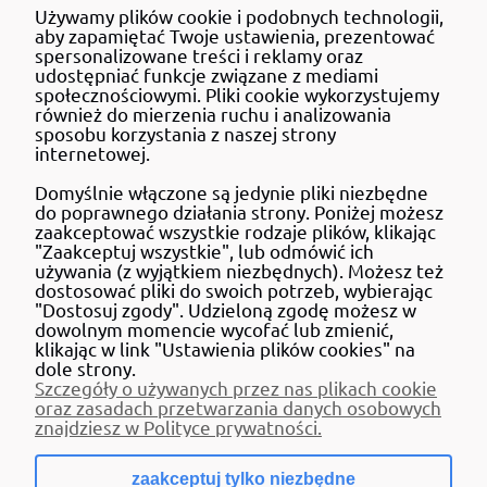
Używamy plików cookie i podobnych technologii,
MOJE KONTO
aby zapamiętać Twoje ustawienia, prezentować
spersonalizowane treści i reklamy oraz
udostępniać funkcje związane z mediami
społecznościowymi. Pliki cookie wykorzystujemy
również do mierzenia ruchu i analizowania
sposobu korzystania z naszej strony
DBAJ O ŚRODOWISKO MYŚL
internetowej.
RECYKLING
Domyślnie włączone są jedynie pliki niezbędne
do poprawnego działania strony. Poniżej możesz
zaakceptować wszystkie rodzaje plików, klikając
"Zaakceptuj wszystkie", lub odmówić ich
używania (z wyjątkiem niezbędnych). Możesz też
dostosować pliki do swoich potrzeb, wybierając
"Dostosuj zgody". Udzieloną zgodę możesz w
dowolnym momencie wycofać lub zmienić,
klikając w link "Ustawienia plików cookies" na
dole strony.
Szczegóły o używanych przez nas plikach cookie
oraz zasadach przetwarzania danych osobowych
znajdziesz w Polityce prywatności.
zaakceptuj tylko niezbędne