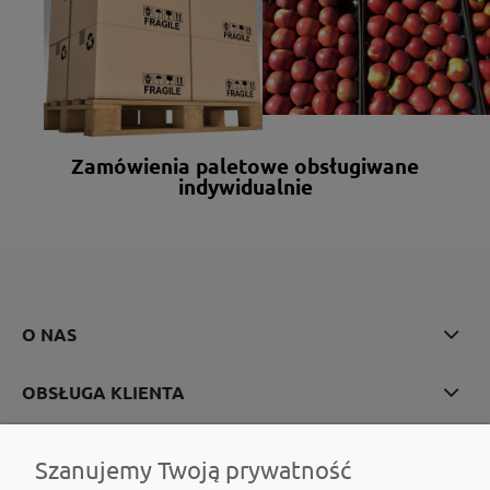
Zamówienia paletowe obsługiwane
indywidualnie
O NAS
OBSŁUGA KLIENTA
POMOC
Szanujemy Twoją prywatność